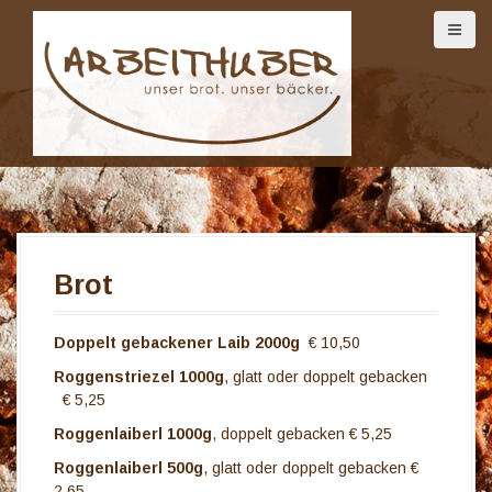
D
i
r
e
k
t
z
u
m
I
n
h
Brot
a
l
t
Doppelt gebackener Laib 2000g
€ 10,50
Roggenstriezel 1000g
, glatt oder doppelt gebacken
€ 5,25
Roggenlaiberl 1000g
, doppelt gebacken € 5,25
Roggenlaiberl 500g
, glatt oder doppelt gebacken €
2,65