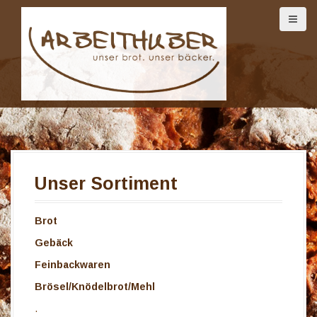
D
i
r
e
k
t
z
u
m
I
n
h
Unser Sortiment
a
l
t
Brot
Gebäck
Feinbackwaren
Brösel/Knödelbrot/Mehl
.